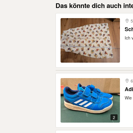
Das könnte dich auch int
5
Sc
Ich 
6
Adi
Wie 
2