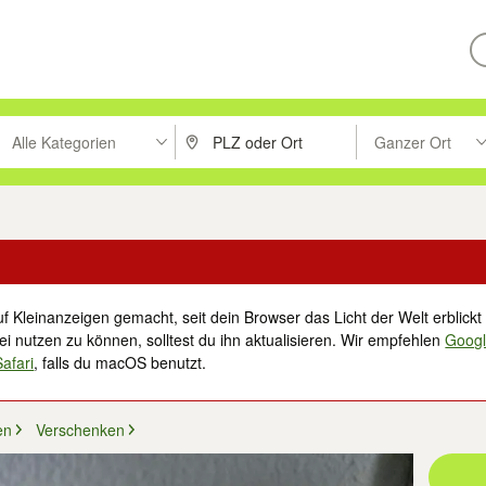
Alle Kategorien
Ganzer Ort
ken um zu suchen, oder Vorschläge mit den Pfeiltasten nach oben/unt
PLZ oder Ort eingeben. Eingabetaste drücke
Suche im Umkreis 
f Kleinanzeigen gemacht, seit dein Browser das Licht der Welt erblickt 
i nutzen zu können, solltest du ihn aktualisieren. Wir empfehlen
Goog
Safari
, falls du macOS benutzt.
en
Verschenken