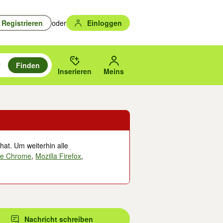
Registrieren
oder
Einloggen
Finden
en durchsuchen und mit Eingabetaste auswählen.
n um zu suchen, oder Vorschläge mit den Pfeiltasten nach oben/unten
des gewählten Orts oder PLZ.
Inserieren
Meins
hat. Um weiterhin alle
le Chrome
,
Mozilla Firefox
,
Nachricht schreiben