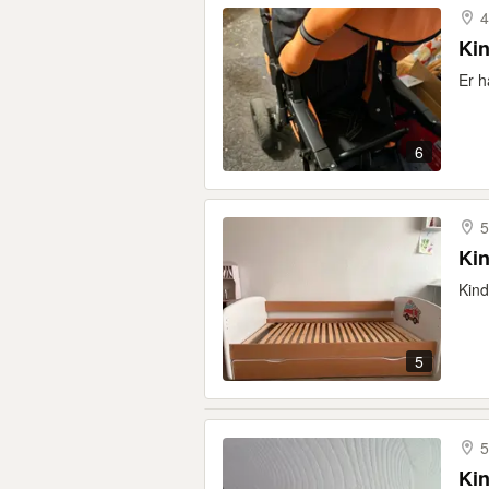
4
Ki
Er h
6
5
Kin
Kind
5
5
Kin