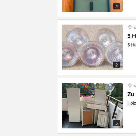
2
4
5 H
5 H
2
4
Zu 
Holz
5