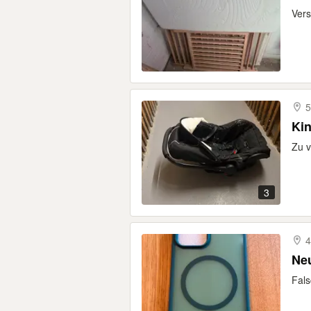
Vers
5
Ki
Zu 
3
4
Ne
Fals