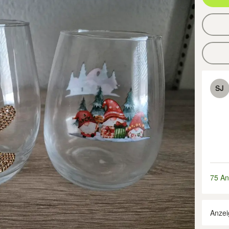
SJ
75 An
Anzei