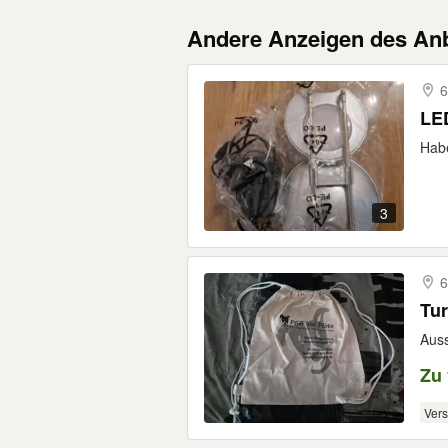
Andere Anzeigen des Anb
6
LED
Habe
3
6
Tur
Auss
Zu
Ver