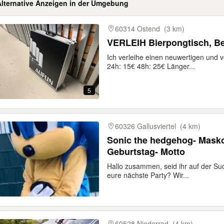
Alternative Anzeigen in der Umgebung
gebnisse
60314 Ostend
(3 km)
VERLEIH Bierpongtisch, Be
Ich verleihe einen neuwertigen und vo
24h: 15€ 48h: 25€ Länger...
5
60326 Gallusviertel
(4 km)
Sonic the hedgehog- Masko
Geburtstag- Motto
Hallo zusammen, seid ihr auf der S
eure nächste Party? Wir...
60528 Niederrad
(4 km)