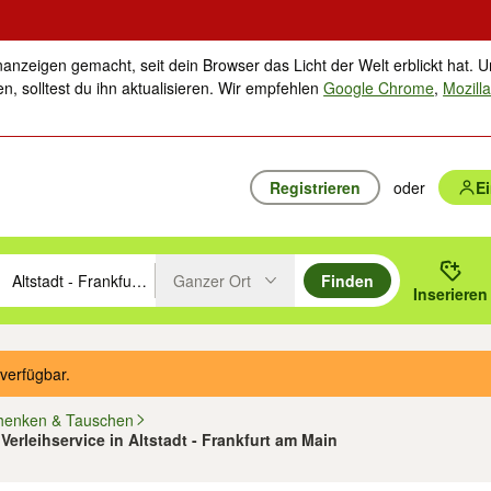
nanzeigen gemacht, seit dein Browser das Licht der Welt erblickt hat. U
n, solltest du ihn aktualisieren. Wir empfehlen
Google Chrome
,
Mozilla
Registrieren
oder
E
Ganzer Ort
Finden
hläge mit den Pfeiltasten nach oben/unten durchsuchen und mit Einga
 oder Ort eingeben. Eingabetaste drücken um zu suchen, oder Vorschl
Inserieren
Suche im Umkreis des gewählten Orts oder PLZ
verfügbar.
henken & Tauschen
Verleihservice in Altstadt - Frankfurt am Main