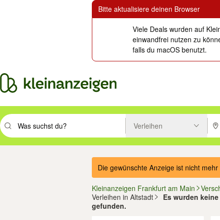
Bitte aktualisiere deinen Browser
Viele Deals wurden auf Klei
einwandfrei nutzen zu könne
falls du macOS benutzt.
Verleihen
Suchbegriff eingeben. Eingabetaste drücken um zu suchen, oder Vorsc
PLZ
Die gewünschte Anzeige ist nicht mehr 
Kleinanzeigen Frankfurt am Main
Versc
Verleihen in Altstadt
Es wurden keine 
gefunden.