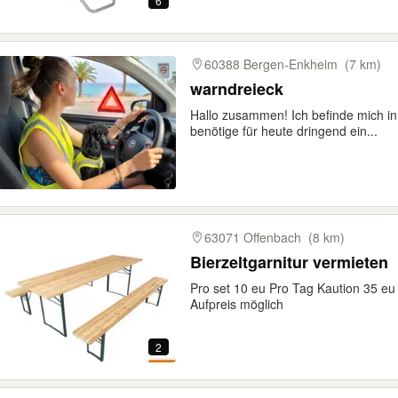
6
60388 Bergen-Enkheim
(7 km)
warndreieck
Hallo zusammen! Ich befinde mich in
benötige für heute dringend ein...
63071 Offenbach
(8 km)
Bierzeltgarnitur vermieten
Pro set 10 eu Pro Tag Kaution 35 e
Aufpreis möglich
2