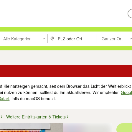
Alle Kategorien
Ganzer Ort
ken um zu suchen, oder Vorschläge mit den Pfeiltasten nach oben/unt
PLZ oder Ort eingeben. Eingabetaste drücke
Suche im Umkreis 
f Kleinanzeigen gemacht, seit dein Browser das Licht der Welt erblickt 
i nutzen zu können, solltest du ihn aktualisieren. Wir empfehlen
Goog
Safari
, falls du macOS benutzt.
Weitere Eintrittskarten & Tickets