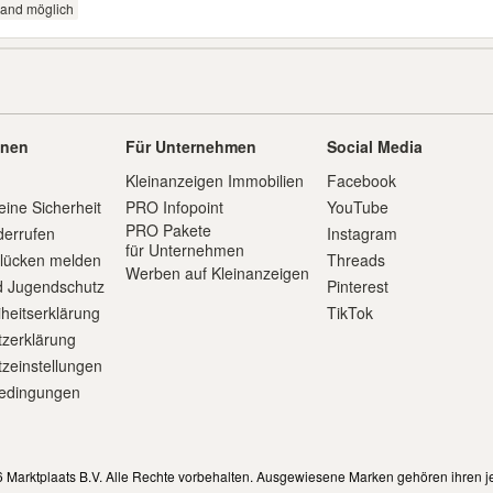
sand möglich
onen
Für Unternehmen
Social Media
Kleinanzeigen Immobilien
Facebook
eine Sicherheit
PRO Infopoint
YouTube
PRO Pakete
derrufen
Instagram
für Unternehmen
slücken melden
Threads
Werben auf Kleinanzeigen
d Jugendschutz
Pinterest
iheitserklärung
TikTok
zerklärung
zeinstellungen
edingungen
m
 Marktplaats B.V. Alle Rechte vorbehalten. Ausgewiesene Marken gehören ihren j