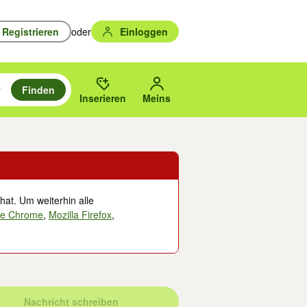
Registrieren
oder
Einloggen
Finden
en durchsuchen und mit Eingabetaste auswählen.
n um zu suchen, oder Vorschläge mit den Pfeiltasten nach oben/unten
des gewählten Orts oder PLZ.
Inserieren
Meins
hat. Um weiterhin alle
le Chrome
,
Mozilla Firefox
,
Nachricht schreiben