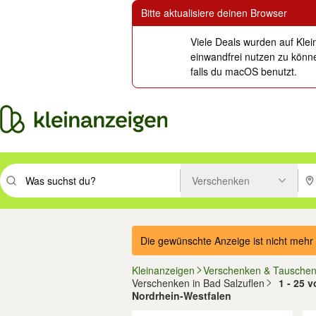
Bitte aktualisiere deinen Browser
Viele Deals wurden auf Klei
einwandfrei nutzen zu könne
falls du macOS benutzt.
Verschenken
Suchbegriff eingeben. Eingabetaste drücken um zu suchen, oder Vorsc
PLZ
Die gewünschte Anzeige ist nicht mehr 
Kleinanzeigen
Verschenken & Tausche
Verschenken in Bad Salzuflen
1 - 25 
Nordrhein-Westfalen