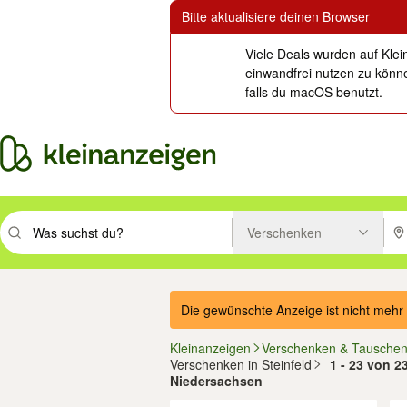
Bitte aktualisiere deinen Browser
Viele Deals wurden auf Klei
einwandfrei nutzen zu könne
falls du macOS benutzt.
Verschenken
Suchbegriff eingeben. Eingabetaste drücken um zu suchen, oder Vorsc
PLZ
Die gewünschte Anzeige ist nicht mehr 
Kleinanzeigen
Verschenken & Tausche
Verschenken in Steinfeld
1 - 23 von 2
Niedersachsen