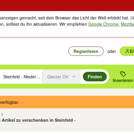
nanzeigen gemacht, seit dein Browser das Licht der Welt erblickt hat. U
n, solltest du ihn aktualisieren. Wir empfehlen
Google Chrome
,
Mozilla
Registrieren
oder
E
Ganzer Ort
Finden
hläge mit den Pfeiltasten nach oben/unten durchsuchen und mit Einga
 oder Ort eingeben. Eingabetaste drücken um zu suchen, oder Vorschl
Inserieren
Suche im Umkreis des gewählten Orts oder PLZ
verfügbar.
n
3 Artikel zu verschenken in Steinfeld -