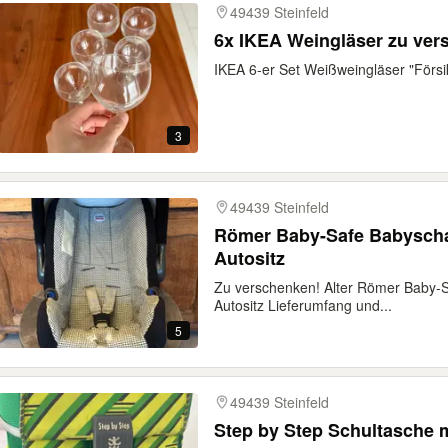
49439 Steinfeld
6x IKEA Weingläser zu ve
IKEA 6-er Set Weißweingläser "Försikt
3
49439 Steinfeld
Römer Baby-Safe Babyschal
Autositz
Zu verschenken! Alter Römer Baby-Sa
Autositz Lieferumfang und...
5
49439 Steinfeld
Step by Step Schultasche m