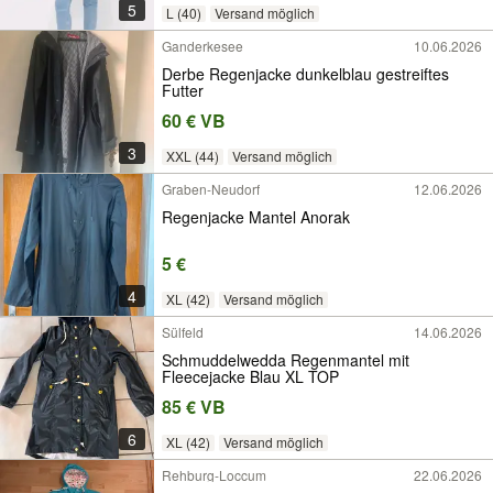
5
L (40)
Versand möglich
Ganderkesee
10.06.2026
Derbe Regenjacke dunkelblau gestreiftes
Futter
60 € VB
3
XXL (44)
Versand möglich
Graben-Neudorf
12.06.2026
Regenjacke Mantel Anorak
5 €
4
XL (42)
Versand möglich
Sülfeld
14.06.2026
Schmuddelwedda Regenmantel mit
Fleecejacke Blau XL TOP
85 € VB
6
XL (42)
Versand möglich
Rehburg-Loccum
22.06.2026