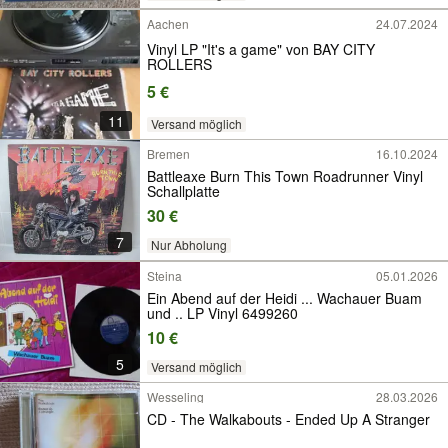
Aachen
24.07.2024
Vinyl LP "It's a game" von BAY CITY
ROLLERS
5 €
11
Versand möglich
Bremen
16.10.2024
Battleaxe Burn This Town Roadrunner Vinyl
Schallplatte
30 €
7
Nur Abholung
Steina
05.01.2026
Ein Abend auf der Heidi ... Wachauer Buam
und .. LP Vinyl 6499260
10 €
5
Versand möglich
Wesseling
28.03.2026
CD - The Walkabouts - Ended Up A Stranger