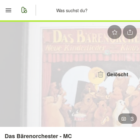
Start
Merkliste
Nachrichten
Anzeige aufgeben
Gelöscht
3
Das Bärenorchester - MC