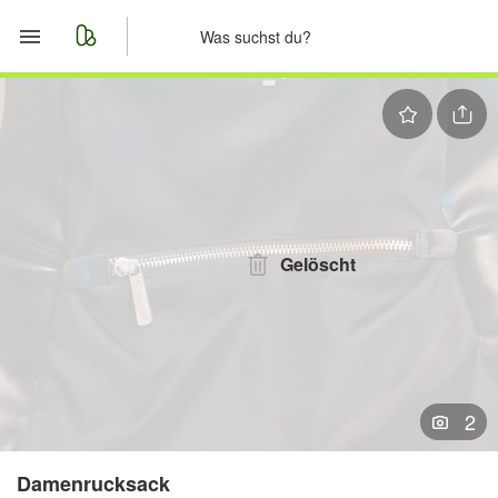
Start
Merkliste
Nachrichten
Anzeige aufgeben
Gelöscht
2
Damenrucksack