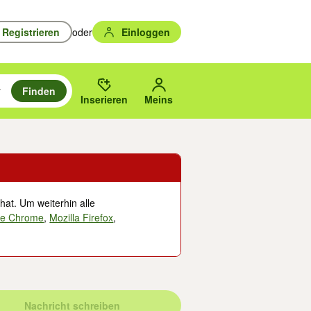
Registrieren
oder
Einloggen
Finden
en durchsuchen und mit Eingabetaste auswählen.
n um zu suchen, oder Vorschläge mit den Pfeiltasten nach oben/unten
des gewählten Orts oder PLZ.
Inserieren
Meins
hat. Um weiterhin alle
le Chrome
,
Mozilla Firefox
,
Nachricht schreiben