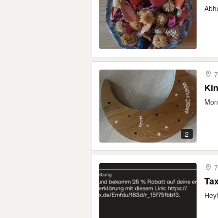
Abho
7
Ki
Mond
2
7
Tax
Hey!