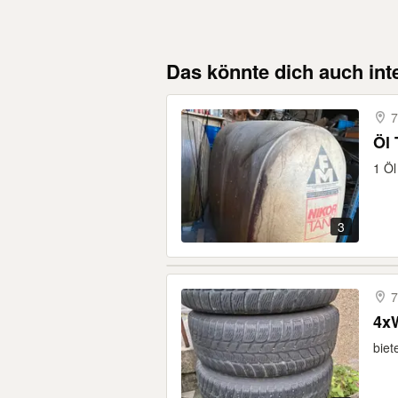
Das könnte dich auch int
7
Öl
1 Öl
3
7
4xW
biet