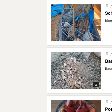
7
Sch
Eine
7
Ba
Baus
4
7
Pot