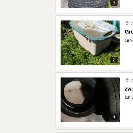
3
7
Gr
Groß
2
7
zwe
Ich 
4