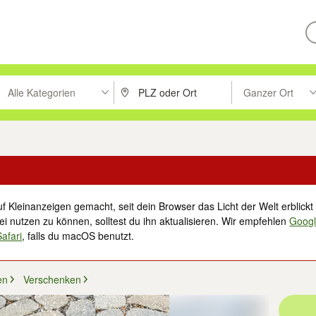
Alle Kategorien
Ganzer Ort
ken um zu suchen, oder Vorschläge mit den Pfeiltasten nach oben/unt
PLZ oder Ort eingeben. Eingabetaste drücke
Suche im Umkreis 
f Kleinanzeigen gemacht, seit dein Browser das Licht der Welt erblickt 
i nutzen zu können, solltest du ihn aktualisieren. Wir empfehlen
Goog
Safari
, falls du macOS benutzt.
en
Verschenken