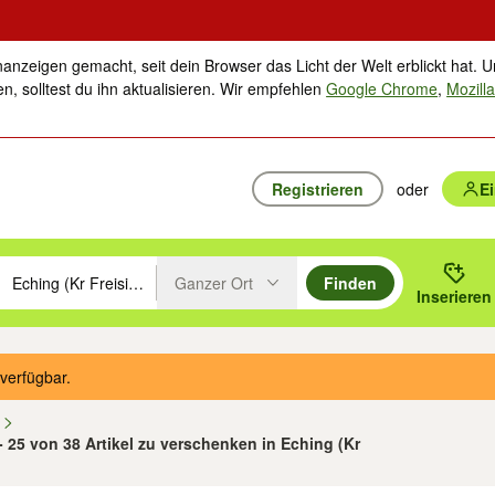
nanzeigen gemacht, seit dein Browser das Licht der Welt erblickt hat. U
n, solltest du ihn aktualisieren. Wir empfehlen
Google Chrome
,
Mozilla
Registrieren
oder
E
Ganzer Ort
Finden
hläge mit den Pfeiltasten nach oben/unten durchsuchen und mit Einga
 oder Ort eingeben. Eingabetaste drücken um zu suchen, oder Vorschl
Inserieren
Suche im Umkreis des gewählten Orts oder PLZ
verfügbar.
n
- 25 von 38 Artikel zu verschenken in Eching (Kr