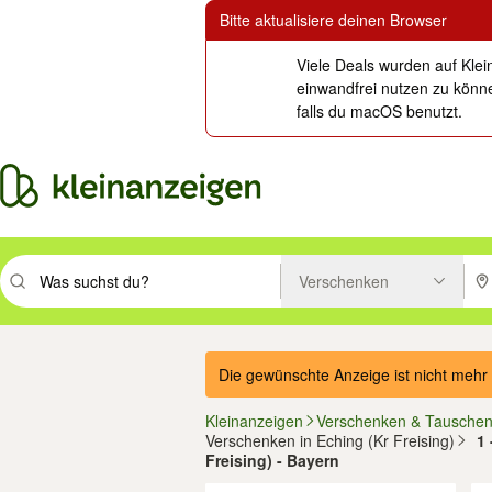
Bitte aktualisiere deinen Browser
Viele Deals wurden auf Klei
einwandfrei nutzen zu könne
falls du macOS benutzt.
Verschenken
Suchbegriff eingeben. Eingabetaste drücken um zu suchen, oder Vorsc
PLZ
Die gewünschte Anzeige ist nicht mehr 
Kleinanzeigen
Verschenken & Tausche
Verschenken in Eching (Kr Freising)
1 
Freising) - Bayern