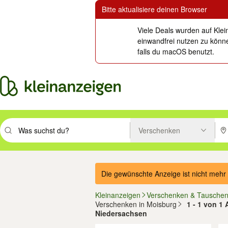
Bitte aktualisiere deinen Browser
Viele Deals wurden auf Klei
einwandfrei nutzen zu könne
falls du macOS benutzt.
Verschenken
Suchbegriff eingeben. Eingabetaste drücken um zu suchen, oder Vorsc
PLZ
Die gewünschte Anzeige ist nicht mehr 
Kleinanzeigen
Verschenken & Tausche
Verschenken in Moisburg
1 - 1 von 1
Niedersachsen