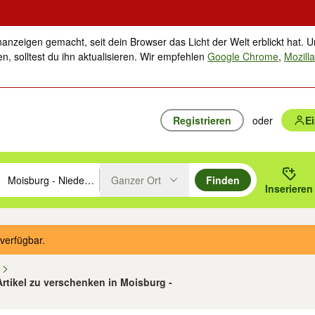
nanzeigen gemacht, seit dein Browser das Licht der Welt erblickt hat. U
n, solltest du ihn aktualisieren. Wir empfehlen
Google Chrome
,
Mozilla
Registrieren
oder
E
Ganzer Ort
Finden
hläge mit den Pfeiltasten nach oben/unten durchsuchen und mit Einga
 oder Ort eingeben. Eingabetaste drücken um zu suchen, oder Vorschl
Inserieren
Suche im Umkreis des gewählten Orts oder PLZ
verfügbar.
n
 Artikel zu verschenken in Moisburg -