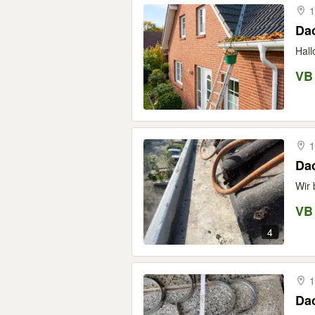
1
Dac
Hall
VB
1
Dac
Wir 
VB
4
1
Dac