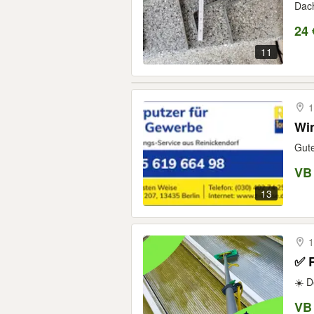
Dach
24 
11
1
Win
Gute
VB
13
1
✅ R
☀️ D
VB