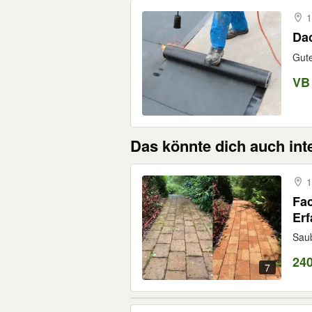
1
Gute
VB
Das könnte dich auch int
1
Fac
Er
Saub
240
7