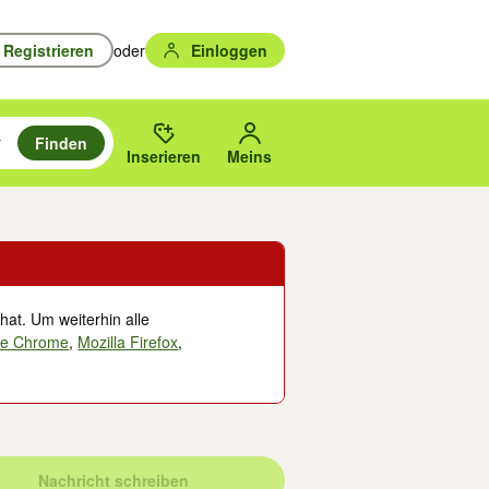
Registrieren
oder
Einloggen
Finden
en durchsuchen und mit Eingabetaste auswählen.
n um zu suchen, oder Vorschläge mit den Pfeiltasten nach oben/unten
des gewählten Orts oder PLZ.
Inserieren
Meins
hat. Um weiterhin alle
le Chrome
,
Mozilla Firefox
,
Nachricht schreiben