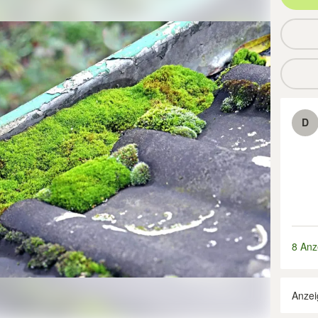
D
8 Anz
Anzei