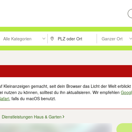
Alle Kategorien
Ganzer Ort
ken um zu suchen, oder Vorschläge mit den Pfeiltasten nach oben/unt
PLZ oder Ort eingeben. Eingabetaste drücke
Suche im Umkreis 
f Kleinanzeigen gemacht, seit dein Browser das Licht der Welt erblickt 
i nutzen zu können, solltest du ihn aktualisieren. Wir empfehlen
Goog
Safari
, falls du macOS benutzt.
Dienstleistungen Haus & Garten