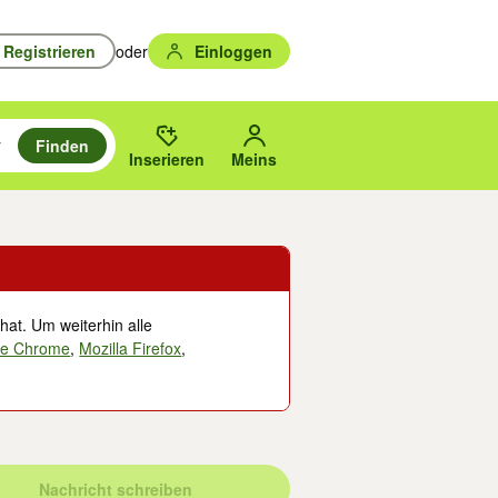
Registrieren
oder
Einloggen
Finden
en durchsuchen und mit Eingabetaste auswählen.
n um zu suchen, oder Vorschläge mit den Pfeiltasten nach oben/unten
des gewählten Orts oder PLZ.
Inserieren
Meins
hat. Um weiterhin alle
le Chrome
,
Mozilla Firefox
,
Nachricht schreiben