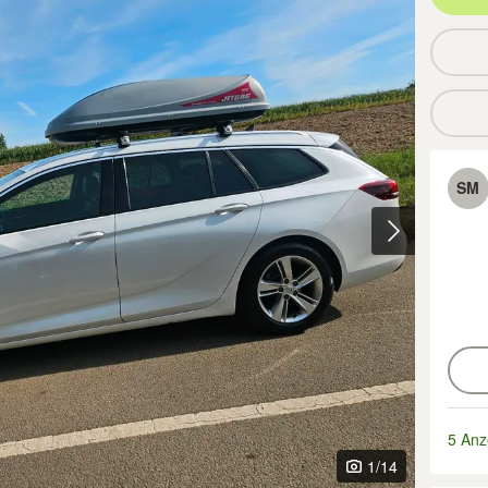
SM
5 Anz
1
/14