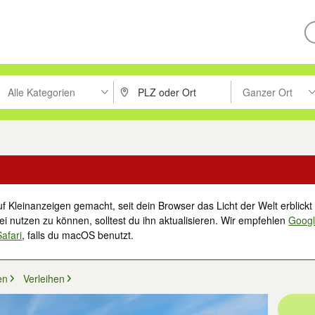
Alle Kategorien
Ganzer Ort
ken um zu suchen, oder Vorschläge mit den Pfeiltasten nach oben/unt
PLZ oder Ort eingeben. Eingabetaste drücke
Suche im Umkreis 
f Kleinanzeigen gemacht, seit dein Browser das Licht der Welt erblickt 
i nutzen zu können, solltest du ihn aktualisieren. Wir empfehlen
Goog
Safari
, falls du macOS benutzt.
en
Verleihen