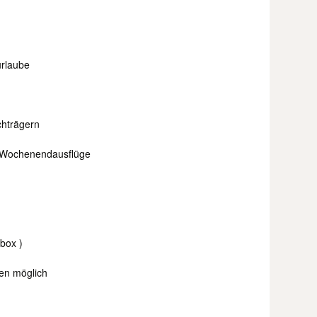
urlaube
hträgern
d Wochenendausflüge
box )
len möglich