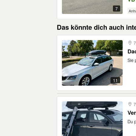
7
Anh
Das könnte dich auch int
7
Dac
Sie 
11
7
Ver
Du p