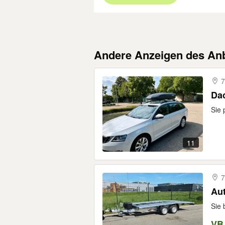
Andere Anzeigen des Anb
7
Dac
Sie 
11
7
Aut
Sie 
VB