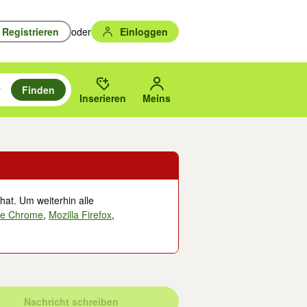
Registrieren
oder
Einloggen
Finden
en durchsuchen und mit Eingabetaste auswählen.
n um zu suchen, oder Vorschläge mit den Pfeiltasten nach oben/unten
des gewählten Orts oder PLZ.
Inserieren
Meins
hat. Um weiterhin alle
le Chrome
,
Mozilla Firefox
,
Nachricht schreiben