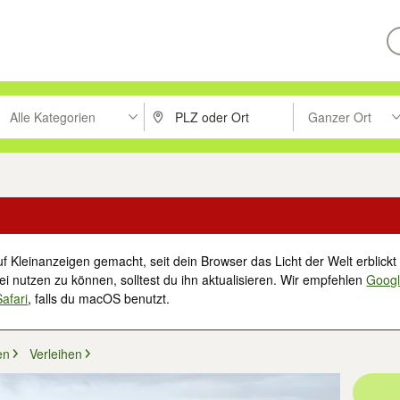
Alle Kategorien
Ganzer Ort
ken um zu suchen, oder Vorschläge mit den Pfeiltasten nach oben/unt
PLZ oder Ort eingeben. Eingabetaste drücke
Suche im Umkreis 
f Kleinanzeigen gemacht, seit dein Browser das Licht der Welt erblickt 
i nutzen zu können, solltest du ihn aktualisieren. Wir empfehlen
Goog
Safari
, falls du macOS benutzt.
en
Verleihen