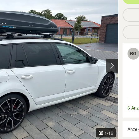
BG
6 Anz
Anzei
1
/16