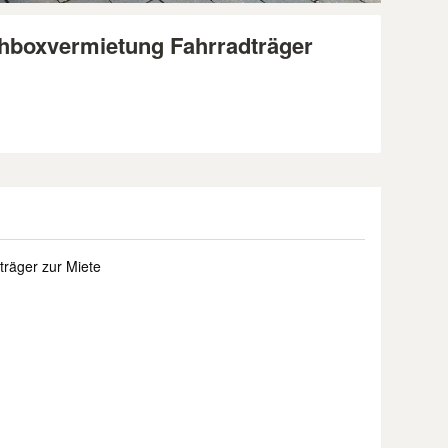
chboxvermietung Fahrradträger
räger zur Miete