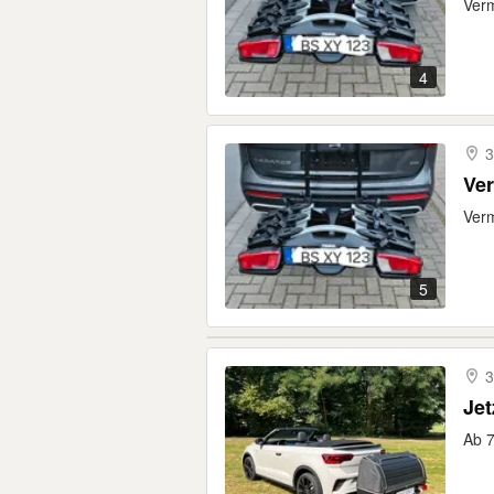
Verm
4
3
Ver
Verm
5
3
Jet
Ab 7