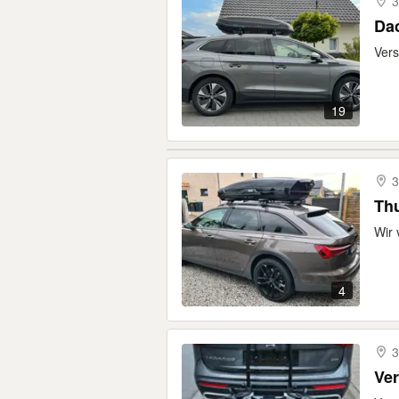
3
Dac
Vers
19
3
Thu
Wir 
4
3
Ver