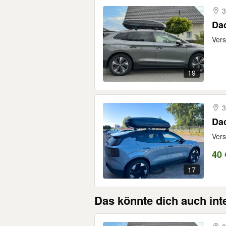
3
Dac
Vers
19
3
Dac
Vers
40 
17
Das könnte dich auch int