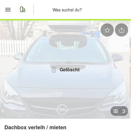
Start
Merkliste
Nachrichten
Anzeige aufgeben
Gelöscht
3
Dachbox verleih / mieten