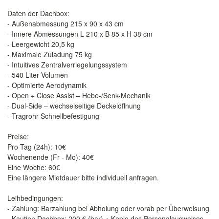
Daten der Dachbox:
- Außenabmessung 215 x 90 x 43 cm
- Innere Abmessungen L 210 x B 85 x H 38 cm
- Leergewicht 20,5 kg
- Maximale Zuladung 75 kg
- Intuitives Zentralverriegelungssystem
- 540 Liter Volumen
- Optimierte Aerodynamik
- Open + Close Assist – Hebe-/Senk-Mechanik
- Dual-Side – wechselseitige Deckelöffnung
- Tragrohr Schnellbefestigung
Preise:
Pro Tag (24h): 10€
Wochenende (Fr - Mo): 40€
Eine Woche: 60€
Eine längere Mietdauer bitte individuell anfragen.
Leihbedingungen:
- Zahlung: Barzahlung bei Abholung oder vorab per Überweisung
- Kaution Dachbox: 200 € (bar) + Kopie des Personalausweises