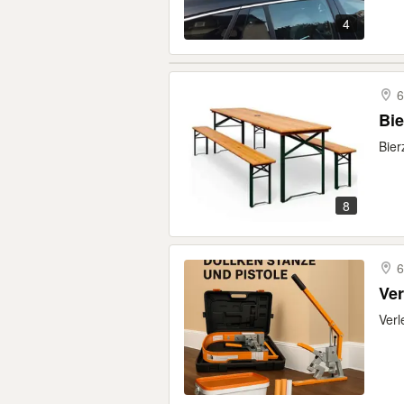
4
6
Bie
Bier
8
6
Ver
Verl