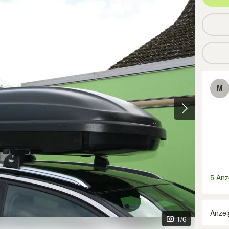
M
5 Anz
Anzei
1
/6