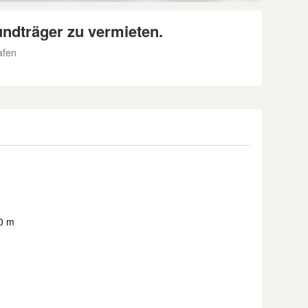
undträger zu vermieten.
afen
90 m