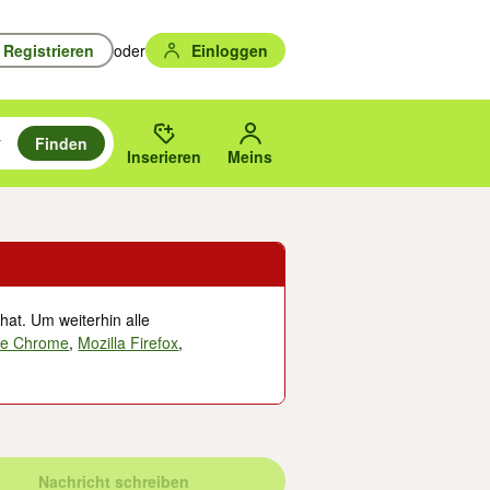
Registrieren
oder
Einloggen
Finden
en durchsuchen und mit Eingabetaste auswählen.
n um zu suchen, oder Vorschläge mit den Pfeiltasten nach oben/unten
des gewählten Orts oder PLZ.
Inserieren
Meins
hat. Um weiterhin alle
le Chrome
,
Mozilla Firefox
,
Nachricht schreiben