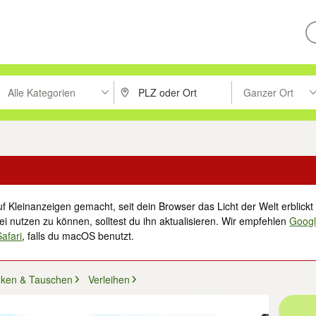
Alle Kategorien
Ganzer Ort
ken um zu suchen, oder Vorschläge mit den Pfeiltasten nach oben/unt
PLZ oder Ort eingeben. Eingabetaste drücke
Suche im Umkreis 
f Kleinanzeigen gemacht, seit dein Browser das Licht der Welt erblickt 
i nutzen zu können, solltest du ihn aktualisieren. Wir empfehlen
Goog
Safari
, falls du macOS benutzt.
nken & Tauschen
Verleihen