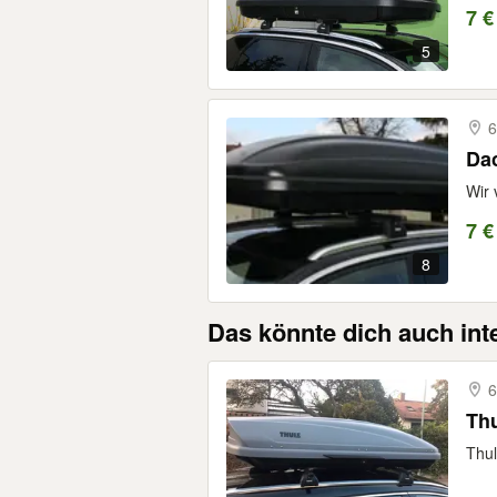
7 €
5
6
Dac
Wir 
7 €
8
Das könnte dich auch int
6
Thu
Thul