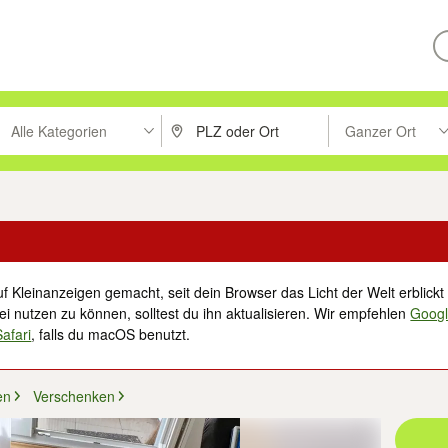
Alle Kategorien
Ganzer Ort
ken um zu suchen, oder Vorschläge mit den Pfeiltasten nach oben/unt
PLZ oder Ort eingeben. Eingabetaste drücke
Suche im Umkreis 
f Kleinanzeigen gemacht, seit dein Browser das Licht der Welt erblickt 
i nutzen zu können, solltest du ihn aktualisieren. Wir empfehlen
Goog
Safari
, falls du macOS benutzt.
en
Verschenken