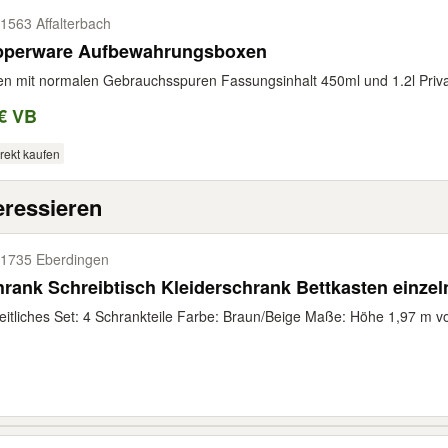
1563 Affalterbach
pperware Aufbewahrungsboxen
n mit normalen Gebrauchsspuren Fassungsinhalt 450ml und 1.2l Privatv
€ VB
rekt kaufen
eressieren
1735 Eberdingen
rank Schreibtisch Kleiderschrank Bettkasten einzel
eitliches Set: 4 Schrankteile Farbe: Braun/Beige Maße: Höhe 1,97 m von