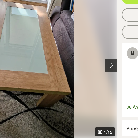
M
36 An
Anzei
1
/12