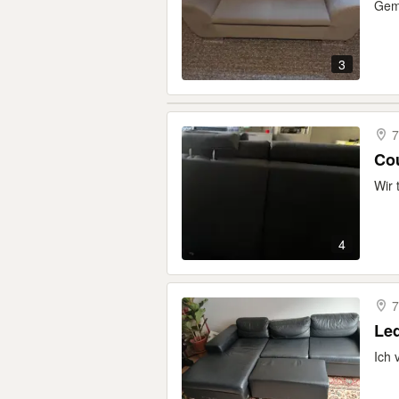
Gemü
3
7
Cou
Wir 
4
7
Le
Ich 