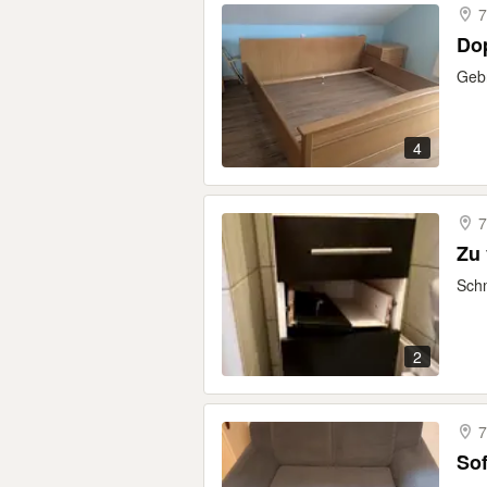
7
Do
Gebr
4
7
Zu
Schm
2
7
Sof