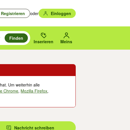
Registrieren
oder
Einloggen
Finden
en durchsuchen und mit Eingabetaste auswählen.
n um zu suchen, oder Vorschläge mit den Pfeiltasten nach oben/unten
des gewählten Orts oder PLZ.
Inserieren
Meins
hat. Um weiterhin alle
le Chrome
,
Mozilla Firefox
,
Nachricht schreiben