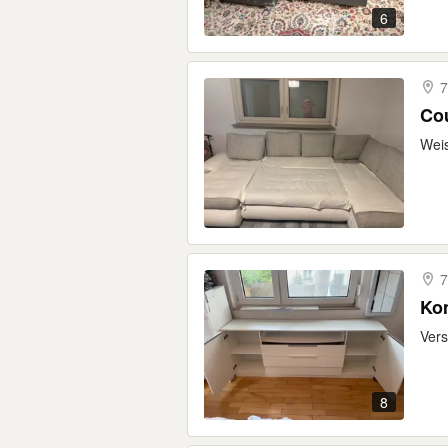
6
7
Co
Wei
7
Kom
Vers
8