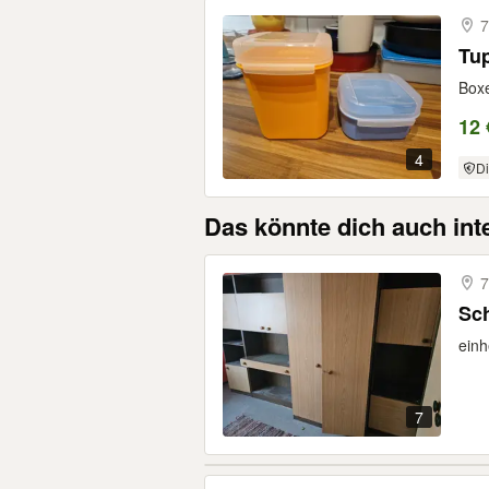
7
Tu
Boxe
12 
4
Di
Das könnte dich auch int
7
Sch
einh
7