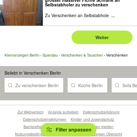
grosser massiver Fichte Schrank an
Selbstabholer zu verschenken
Zu Verschenken an Selbstabhole
...
Weiter
Kleinanzeigen Berlin
Spandau
Verschenken & Tauschen
Verschenken
Beliebt in Verschenken Berlin
Zu verschenken Berlin
Küche Berlin
Sofa Be
Zur Webversion
Anzeige aufgeben
Datenschutzerklärung
Datenschutzeinstellungen
Kinder- und Jugendschutz
Barrierefreiheitserklärung
Sicherheitslücken melden
Filter anpassen
Nutzungsbedingungen
Beliebte Suchen
Anzeigen Übersicht