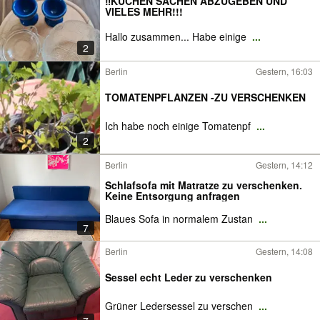
‼️KÜCHEN SACHEN ABZUGEBEN UND
VIELES MEHR!!!
Hallo zusammen... Habe einige
...
2
Berlin
Gestern, 16:03
TOMATENPFLANZEN -ZU VERSCHENKEN
Ich habe noch einige Tomatenpf
...
2
Berlin
Gestern, 14:12
Schlafsofa mit Matratze zu verschenken.
Keine Entsorgung anfragen
Blaues Sofa in normalem Zustan
...
7
Berlin
Gestern, 14:08
Sessel echt Leder zu verschenken
Grüner Ledersessel zu verschen
...