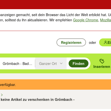
nanzeigen gemacht, seit dein Browser das Licht der Welt erblickt hat. U
n, solltest du ihn aktualisieren. Wir empfehlen
Google Chrome
,
Mozilla
Registrieren
oder
E
Ganzer Ort
Finden
hläge mit den Pfeiltasten nach oben/unten durchsuchen und mit Einga
 oder Ort eingeben. Eingabetaste drücken um zu suchen, oder Vorschl
Inserieren
Suche im Umkreis des gewählten Orts oder PLZ
verfügbar.
n
keine Artikel zu verschenken in Grömbach -