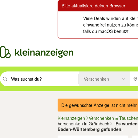
Bitte aktualisiere deinen Browser
Viele Deals wurden auf Klei
einwandfrei nutzen zu könne
falls du macOS benutzt.
Verschenken
Suchbegriff eingeben. Eingabetaste drücken um zu suchen, oder Vorsc
PLZ
Die gewünschte Anzeige ist nicht mehr 
Kleinanzeigen
Verschenken & Tausche
Verschenken in Grömbach
Es wurden 
Baden-Württemberg gefunden.