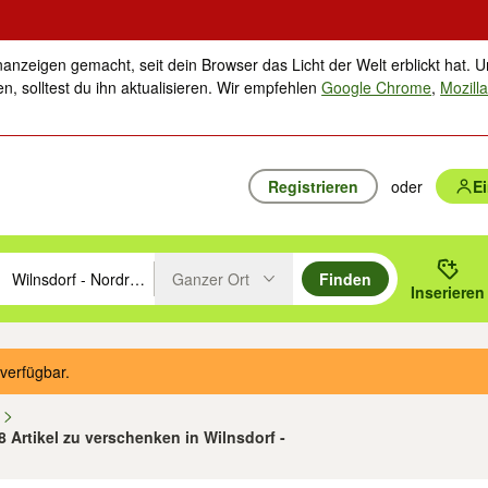
nanzeigen gemacht, seit dein Browser das Licht der Welt erblickt hat. U
n, solltest du ihn aktualisieren. Wir empfehlen
Google Chrome
,
Mozilla
Registrieren
oder
E
Ganzer Ort
Finden
hläge mit den Pfeiltasten nach oben/unten durchsuchen und mit Einga
 oder Ort eingeben. Eingabetaste drücken um zu suchen, oder Vorschl
Inserieren
Suche im Umkreis des gewählten Orts oder PLZ
verfügbar.
n
8 Artikel zu verschenken in Wilnsdorf -