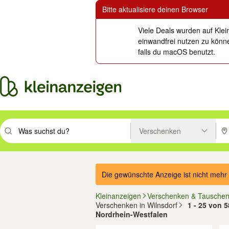
Bitte aktualisiere deinen Browser
Viele Deals wurden auf Klei
einwandfrei nutzen zu könne
falls du macOS benutzt.
Verschenken
Suchbegriff eingeben. Eingabetaste drücken um zu suchen, oder Vorsc
PLZ
Die gewünschte Anzeige ist nicht mehr 
Kleinanzeigen
Verschenken & Tausche
Verschenken in Wilnsdorf
1 - 25 von 5
Nordrhein-Westfalen