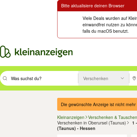
Bitte aktualisiere deinen Browser
Viele Deals wurden auf Klei
einwandfrei nutzen zu könne
falls du macOS benutzt.
Verschenken
Suchbegriff eingeben. Eingabetaste drücken um zu suchen, oder Vorsc
PLZ
Die gewünschte Anzeige ist nicht mehr 
Kleinanzeigen
Verschenken & Tausche
Verschenken in Oberursel (Taunus)
1 
(Taunus) - Hessen