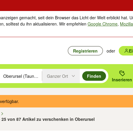
nanzeigen gemacht, seit dein Browser das Licht der Welt erblickt hat. U
n, solltest du ihn aktualisieren. Wir empfehlen
Google Chrome
,
Mozilla
Registrieren
oder
E
Ganzer Ort
Finden
hläge mit den Pfeiltasten nach oben/unten durchsuchen und mit Einga
 oder Ort eingeben. Eingabetaste drücken um zu suchen, oder Vorschl
Inserieren
Suche im Umkreis des gewählten Orts oder PLZ
verfügbar.
n
- 25 von 87 Artikel zu verschenken in Oberursel