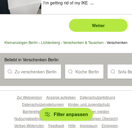
I'm getting rid of my IKE
...
Weiter
Kleinanzeigen Berlin
Lichtenberg
Verschenken & Tauschen
Verschenken
Beliebt in Verschenken Berlin
Zu verschenken Berlin
Küche Berlin
Sofa Be
Zur Webversion
Anzeige aufgeben
Datenschutzerklärung
Datenschutzeinstellungen
Kinder- und Jugendschutz
Barrierefreiheitserklärung
Sicherheitslücken melden
Filter anpassen
Nutzungsbedingungen
Beliebte Suchen
Anzeigen Übersicht
Vertrag Widerrufen
Feedback
Hilfe
Impressum
Einloggen