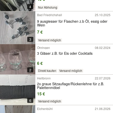
4
Nur Abholung
Bad Friedrichshall
25.10.2025
9 ausgiesser für Flaschen z.b Öl, essig oder
Wein
7 €
3
Versand möglich
Öhringen
08.02.2024
3 Gläser z.B. für Eis oder Cocktails
6 €
2
Direkt kaufen
Versand möglich
Heilbronn
22.07.2026
2x graue Sitzauflage/Rückenlehne für z.B.
Palettenmöbel
15 €
6
Versand möglich
Eichenbühl
21.06.2026