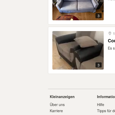
3
1
Cou
Es s
3
Kleinanzeigen
Informati
Über uns
Hilfe
Karriere
Tipps für d