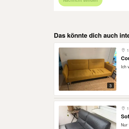
Nachricht senden
Das könnte dich auch int
1
Co
Ich 
3
1
So
Nur 