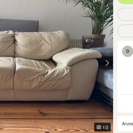
D
Anzei
1
/2