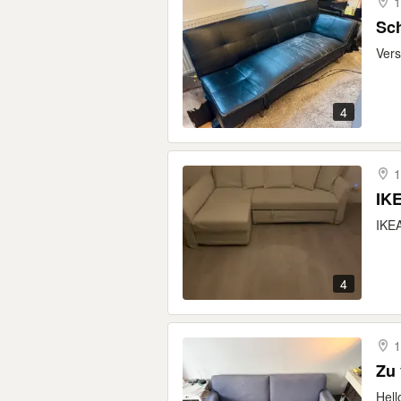
1
Sch
Vers
4
1
IKE
IKEA
4
1
Zu
Hell