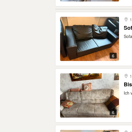
1
Sof
Sofa
6
1
Bis
Ich 
6