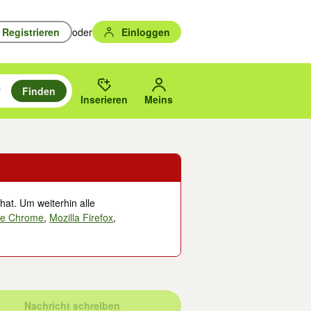
Registrieren
oder
Einloggen
Finden
en durchsuchen und mit Eingabetaste auswählen.
n um zu suchen, oder Vorschläge mit den Pfeiltasten nach oben/unten
des gewählten Orts oder PLZ.
Inserieren
Meins
hat. Um weiterhin alle
le Chrome
,
Mozilla Firefox
,
Nachricht schreiben