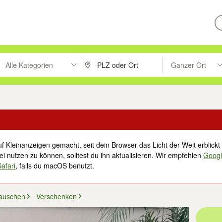
Alle Kategorien
Ganzer Ort
ken um zu suchen, oder Vorschläge mit den Pfeiltasten nach oben/unt
PLZ oder Ort eingeben. Eingabetaste drücke
Suche im Umkreis 
f Kleinanzeigen gemacht, seit dein Browser das Licht der Welt erblickt 
i nutzen zu können, solltest du ihn aktualisieren. Wir empfehlen
Goog
Safari
, falls du macOS benutzt.
auschen
Verschenken