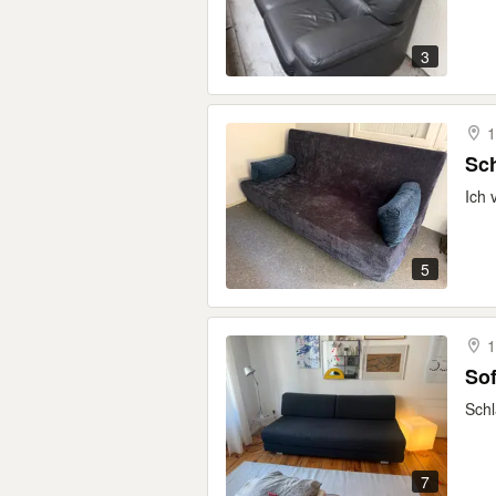
3
1
Sch
Ich 
5
1
Sof
Schl
7