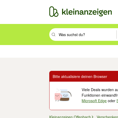
Suchbegriff eingeben. Eingabetaste drüc
Immobilien
Mode & Beauty
Auto, Rad & Boot
Haus & Garten
Jobs
Elek
Bitte aktualisiere deinen Browser
Viele Deals wurden au
Funktionen einwandfre
Microsoft Edge
oder
Kleinanzeigen Offenbach
Verschenken