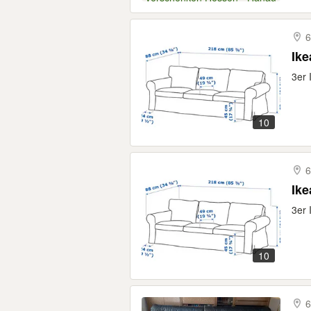
6
Ike
3er 
10
6
Ik
3er 
10
6