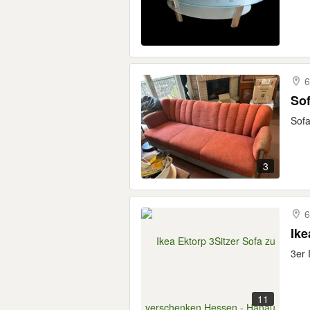
6
Sof
Sofa
3
6
Ike
3er 
11