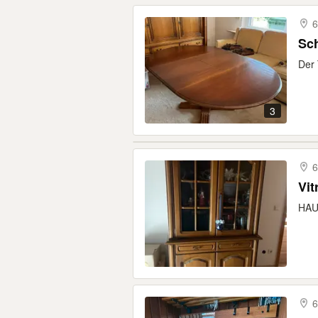
6
Sch
Der 
3
6
Vit
HAU
6