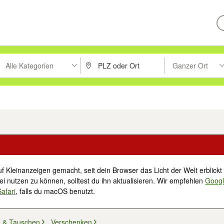
Alle Kategorien
Ganzer Ort
ken um zu suchen, oder Vorschläge mit den Pfeiltasten nach oben/unt
PLZ oder Ort eingeben. Eingabetaste drücke
Suche im Umkreis 
tronik
Familie, Kind & Baby
Haustiere
Freizeit, Hobby & Nachbarschaft
f Kleinanzeigen gemacht, seit dein Browser das Licht der Welt erblickt 
i nutzen zu können, solltest du ihn aktualisieren. Wir empfehlen
Goog
Safari
, falls du macOS benutzt.
 & Tauschen
Verschenken