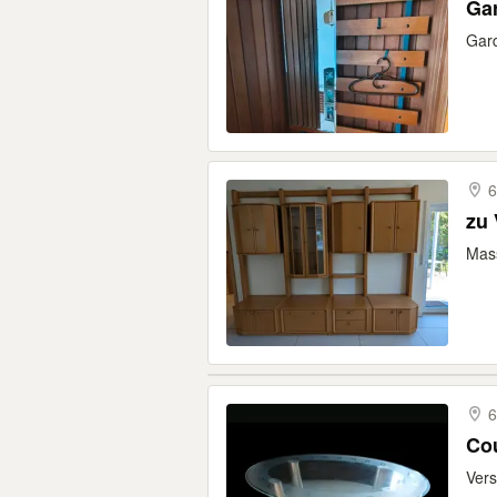
Gar
Gard
6
zu
Mass
6
Co
Vers