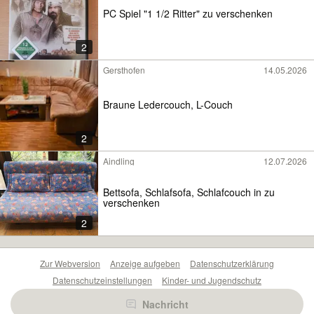
PC Spiel "1 1/2 Ritter" zu verschenken
2
Gersthofen
14.05.2026
Braune Ledercouch, L-Couch
2
Aindling
12.07.2026
Bettsofa, Schlafsofa, Schlafcouch in zu
verschenken
2
Zur Webversion
Anzeige aufgeben
Datenschutzerklärung
Datenschutzeinstellungen
Kinder- und Jugendschutz
Barrierefreiheitserklärung
Sicherheitslücken melden
Nachricht
Nutzungsbedingungen
Beliebte Suchen
Anzeigen Übersicht