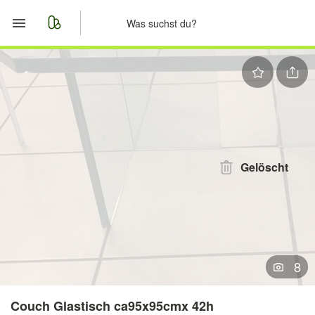
Start
Merkliste
Nachrichten
Anzeige aufgeben
Gelöscht
8
Couch Glastisch ca95x95cmx 42h