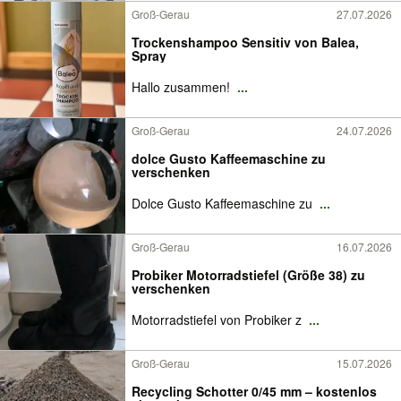
Groß-Gerau
27.07.2026
Trockenshampoo Sensitiv von Balea,
Spray
Hallo zusammen!
...
Groß-Gerau
24.07.2026
dolce Gusto Kaffeemaschine zu
verschenken
Dolce Gusto Kaffeemaschine zu
...
Groß-Gerau
16.07.2026
Probiker Motorradstiefel (Größe 38) zu
verschenken
Motorradstiefel von Probiker z
...
Groß-Gerau
15.07.2026
Recycling Schotter 0/45 mm – kostenlos