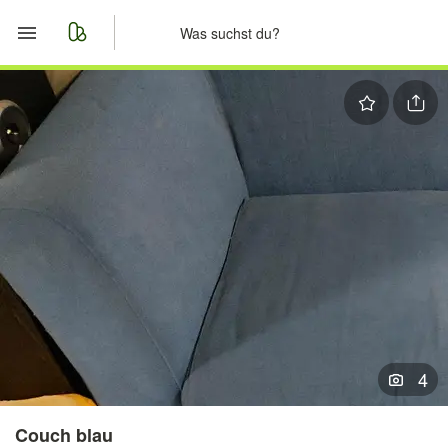
Start
Merkliste
Nachrichten
Anzeige aufgeben
4
Couch blau