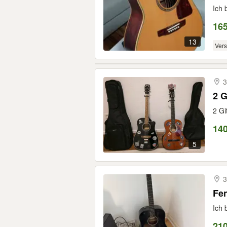
Ich 
16
13
Ver
3
2 G
2 Gi
14
5
3
Fen
Ich 
21