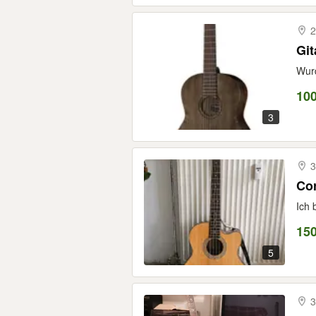
2
Wurd
100
3
3
Cor
Ich 
15
5
3