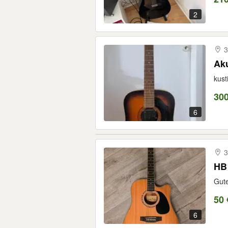
2
3
Ak
kus
30
6
3
HB 
Gute
50 
6