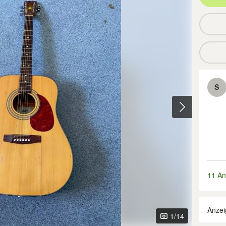
S
11 An
Anzei
1
/14