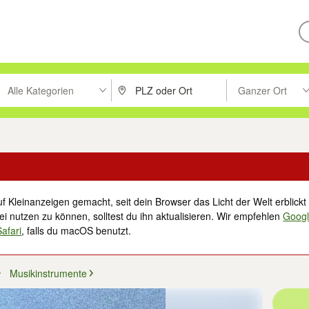
Alle Kategorien
Ganzer Ort
ken um zu suchen, oder Vorschläge mit den Pfeiltasten nach oben/unt
PLZ oder Ort eingeben. Eingabetaste drücke
Suche im Umkreis 
f Kleinanzeigen gemacht, seit dein Browser das Licht der Welt erblickt 
i nutzen zu können, solltest du ihn aktualisieren. Wir empfehlen
Goog
Safari
, falls du macOS benutzt.
Musikinstrumente