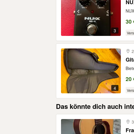
NUX 
30 
3
Ver
2
Biet
20 
4
Ver
Das könnte dich auch int
3