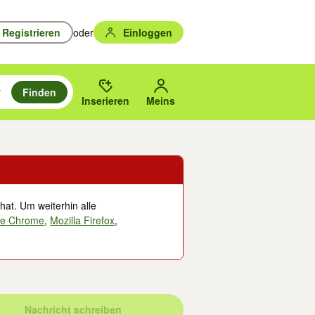
Registrieren
oder
Einloggen
Finden
en durchsuchen und mit Eingabetaste auswählen.
n um zu suchen, oder Vorschläge mit den Pfeiltasten nach oben/unten
des gewählten Orts oder PLZ.
Inserieren
Meins
hat. Um weiterhin alle
le Chrome
,
Mozilla Firefox
,
Nachricht schreiben