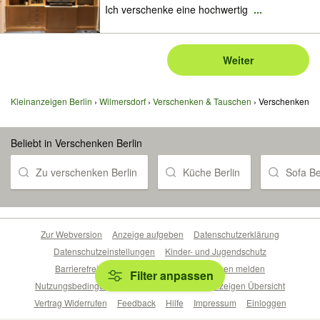
Ich verschenke eine hochwertig
...
Weiter
Kleinanzeigen Berlin
Wilmersdorf
Verschenken & Tauschen
Verschenken
Beliebt in Verschenken Berlin
Zu verschenken Berlin
Küche Berlin
Sofa Be
Zur Webversion
Anzeige aufgeben
Datenschutzerklärung
Datenschutzeinstellungen
Kinder- und Jugendschutz
Barrierefreiheitserklärung
Sicherheitslücken melden
Filter anpassen
Nutzungsbedingungen
Beliebte Suchen
Anzeigen Übersicht
Vertrag Widerrufen
Feedback
Hilfe
Impressum
Einloggen