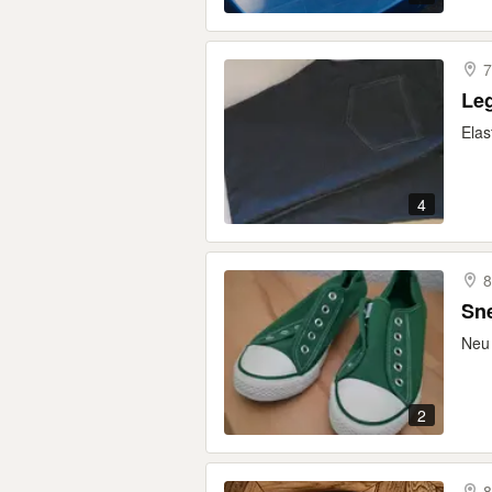
7
Leg
Elas
4
8
Sne
Neu 
2
8