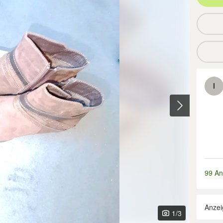
I
99 An
Anzei
1
/3