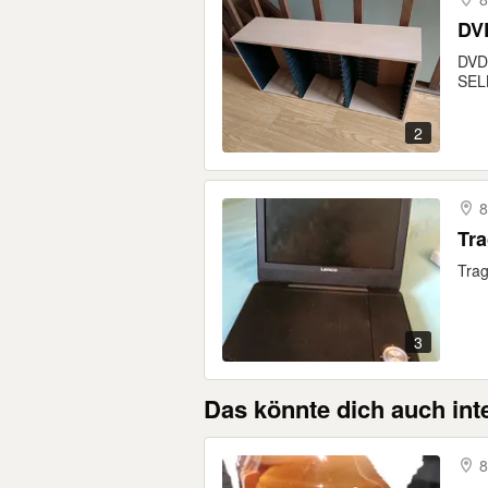
DV
DVD
SEL
2
8
Tra
3
Das könnte dich auch int
8