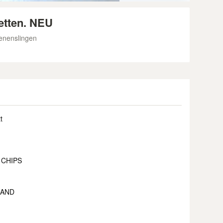
etten. NEU
enenslingen
t
 CHIPS
SAND