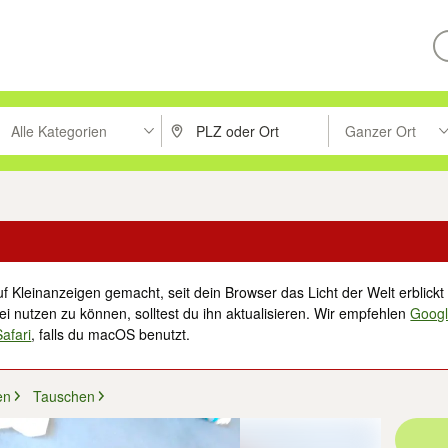
Alle Kategorien
Ganzer Ort
ken um zu suchen, oder Vorschläge mit den Pfeiltasten nach oben/unt
PLZ oder Ort eingeben. Eingabetaste drücke
Suche im Umkreis 
f Kleinanzeigen gemacht, seit dein Browser das Licht der Welt erblickt 
i nutzen zu können, solltest du ihn aktualisieren. Wir empfehlen
Goog
Safari
, falls du macOS benutzt.
en
Tauschen