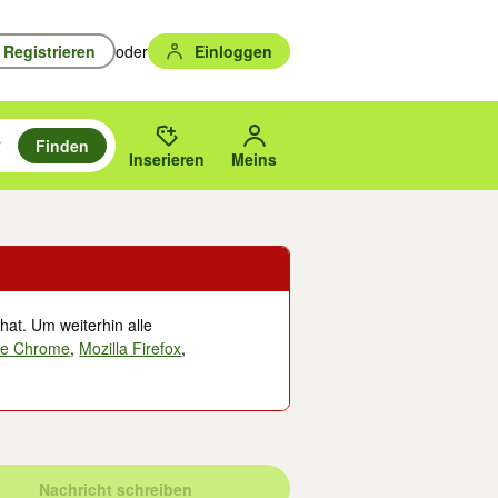
Registrieren
oder
Einloggen
Finden
en durchsuchen und mit Eingabetaste auswählen.
n um zu suchen, oder Vorschläge mit den Pfeiltasten nach oben/unten
des gewählten Orts oder PLZ.
Inserieren
Meins
hat. Um weiterhin alle
le Chrome
,
Mozilla Firefox
,
Nachricht schreiben