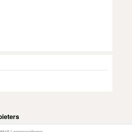
ieters
8515 Langenenslingen