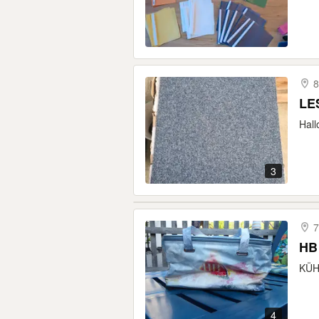
8
LES
Hall
3
7
HB
KÜHL
4