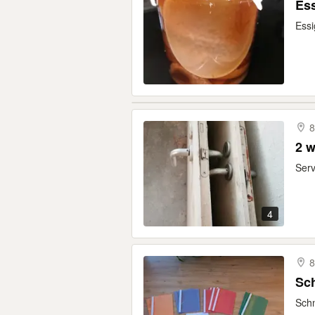
Es
Essi
8
2 w
Serv
4
8
Sch
Schn