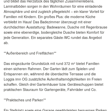
und bildet das Herzstück des täglichen Zusammenlebens.
Laminatböden sorgen in den Wohnräumen für eine einladende
Atmosphäre und sind zugleich pflegeleicht – ein klarer Vorteil für
Familien mit Kindern. Ein großes Plus: die moderne Küche
verbleibt im Haus! Das Badezimmer überzeugt mit einer
durchdachten Ausstattung: Badewanne, Dusche mit Regenbrause
sowie eine ebenerdige, bodengleiche Dusche bieten Komfort für
jede Generation. Ein separates Gäste-WC rundet das Angebot
ab.
**Außenbereich und Freiflächen**
Das eingezäunte Grundstück mit rund 372 m² bietet Familien
einen sicheren Rahmen. Der Garten lädt zum Spielen und
Entspannen ein, während die überdachte Terrasse und die
Loggia imn OG zusätzliche Aufenthaltsmöglichkeiten im Freien
schaffen. Gleich drei Gartenhäuser bzw. Geräteschuppen bietet
praktischen Stauraum für Gartengeräte, Fahrräder und Co.
**Praktisches und Parken**
Ein Stellplatz sowie eine Garage gewährleisten bequemes Parken