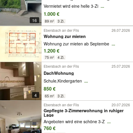
Vermietet wird eine helle 3-Zi
...
1.000 €
16
89 m²
3 Zi.
Ebersbach an der Fils
26.07.2026
Wohnung zur mieten
Wohnung zur mieten ab Septembe
...
1.200 €
75 m²
4 Zi.
Ebersbach an der Fils
25.07.2026
DachWohnung
Schule,Kindergarten
...
850 €
4
65 m²
3 Zi.
Ebersbach an der Fils
20.07.2026
Gepflegte 3-Zimmerwohnung in ruhiger
Lage
Angeboten wird eine schöne 3-Z
...
760 €