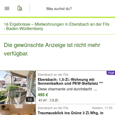
Start
16 Ergebnisse –
Mietwohnungen in Ebersbach an der Fils
- Baden-Württemberg
Merkliste
Die gewünschte Anzeige ist nicht mehr
Nachrichten
verfügbar.
Anzeige aufgeben
Ebersbach an der Fils
Ebersbach: 1,5-Zi.-Wohnung mit
Sonnenbalkon und PKW-Stellplatz ***
Diese charmante und durchdacht
...
495 €
10
41 m²
1,5 Zi.
Ebersbach an der Fils
Gestern, 17:30
Traumausblick ins Grüne 3 Zi.Whg. in