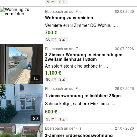
70 m²
3 Zi.
Ebersbach an der Fils
02.08.2026
Wohnung zu vermieten
Vermiete ein 3 Zimmer DG Wohnu
...
700 €
50 m²
3 Zi.
Ebersbach an der Fils
30.07.2026
3-Zimmer-Wohnung in einem ruhigen
Zweifamilienhaus | 80qm
Ab sofort steht eine schöne fr
...
1.100 €
14
80 m²
3 Zi.
Ebersbach an der Fils
29.07.2026
1 zimmerwohnung teilmöbliert 35qm
Schnuckelige, saubere Einzimme
...
600 €
20
35 m²
1 Zi.
Ebersbach an der Fils
27.07.2026
3-Zimmer Erdgeschosswohnung