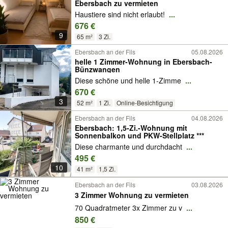
Ebersbach zu vermieten
Haustiere sind nicht erlaubt!
...
676 €
9
65 m²
3 Zi.
Ebersbach an der Fils
05.08.2026
helle 1 Zimmer-Wohnung in Ebersbach-
Bünzwangen
Diese schöne und helle 1-Zimme
...
670 €
3
52 m²
1 Zi.
Online-Besichtigung
Ebersbach an der Fils
04.08.2026
Ebersbach: 1,5-Zi.-Wohnung mit
Sonnenbalkon und PKW-Stellplatz ***
Diese charmante und durchdacht
...
495 €
10
41 m²
1,5 Zi.
Ebersbach an der Fils
03.08.2026
3 Zimmer Wohnung zu vermieten
70 Quadratmeter 3x Zimmer zu v
...
850 €