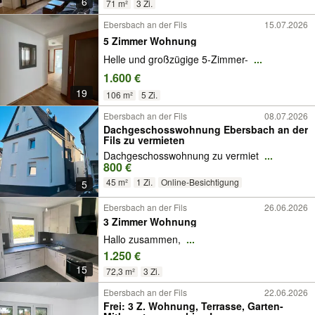
6
71 m²
3 Zi.
Ebersbach an der Fils
15.07.2026
5 Zimmer Wohnung
Helle und großzügige 5-Zimmer-
...
1.600 €
19
106 m²
5 Zi.
Ebersbach an der Fils
08.07.2026
Dachgeschosswohnung Ebersbach an der
Fils zu vermieten
Dachgeschosswohnung zu vermiet
...
800 €
45 m²
1 Zi.
Online-Besichtigung
5
Ebersbach an der Fils
26.06.2026
3 Zimmer Wohnung
Hallo zusammen,
...
1.250 €
15
72,3 m²
3 Zi.
Ebersbach an der Fils
22.06.2026
Frei: 3 Z. Wohnung, Terrasse, Garten-