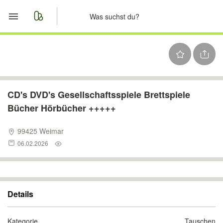
Start
Merkliste
Nachrichten
CD's DVD's Gesellschaftsspiele Brettspiele
Bücher Hörbücher +++++
Anzeige aufgeben
99425 Weimar
06.02.2026
Details
Kategorie
Tauschen