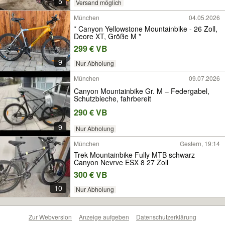
5
Versand möglich
München
04.05.2026
* Canyon Yellowstone Mountainbike - 26 Zoll,
Deore XT, Größe M *
299 € VB
9
Nur Abholung
München
09.07.2026
Canyon Mountainbike Gr. M – Federgabel,
Schutzbleche, fahrbereit
290 € VB
9
Nur Abholung
München
Gestern, 19:14
Trek Mountainbike Fully MTB schwarz
Canyon Nevrve ESX 8 27 Zoll
300 € VB
10
Nur Abholung
Zur Webversion
Anzeige aufgeben
Datenschutzerklärung