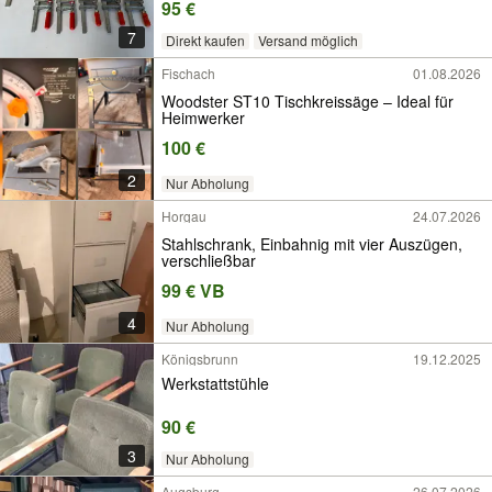
95 €
7
Direkt kaufen
Versand möglich
Fischach
01.08.2026
Woodster ST10 Tischkreissäge – Ideal für
Heimwerker
100 €
2
Nur Abholung
Horgau
24.07.2026
Stahlschrank, Einbahnig mit vier Auszügen,
verschließbar
99 € VB
4
Nur Abholung
Königsbrunn
19.12.2025
Werkstattstühle
90 €
3
Nur Abholung
Augsburg
26.07.2026