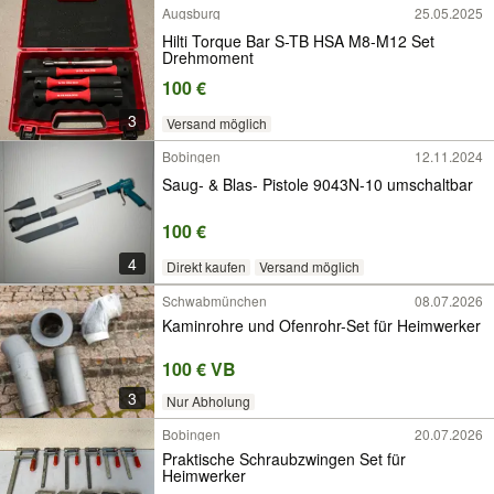
Augsburg
25.05.2025
Hilti Torque Bar S-TB HSA M8-M12 Set
Drehmoment
100 €
3
Versand möglich
Bobingen
12.11.2024
Saug- & Blas- Pistole 9043N-10 umschaltbar
100 €
4
Direkt kaufen
Versand möglich
Schwabmünchen
08.07.2026
Kaminrohre und Ofenrohr-Set für Heimwerker
100 € VB
3
Nur Abholung
Bobingen
20.07.2026
Praktische Schraubzwingen Set für
Heimwerker