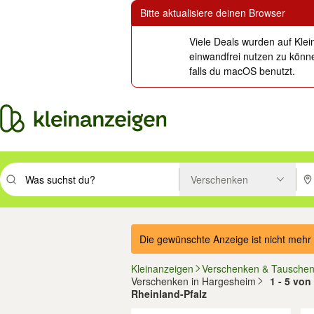
Bitte aktualisiere deinen Browser
Viele Deals wurden auf Klei
einwandfrei nutzen zu könne
falls du macOS benutzt.
Verschenken
Suchbegriff eingeben. Eingabetaste drücken um zu suchen, oder Vorsc
PLZ
Die gewünschte Anzeige ist nicht mehr 
Kleinanzeigen
Verschenken & Tausche
Verschenken in Hargesheim
1 - 5 von
Rheinland-Pfalz