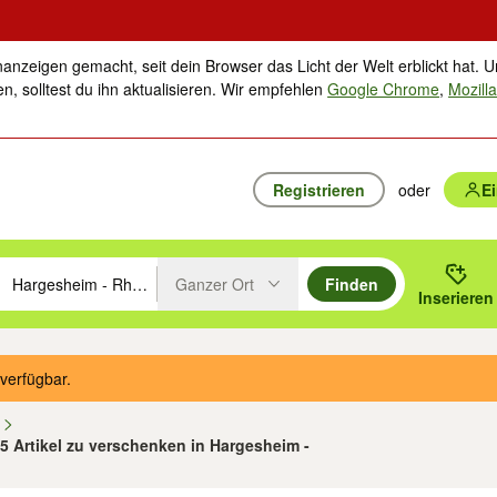
nanzeigen gemacht, seit dein Browser das Licht der Welt erblickt hat. U
n, solltest du ihn aktualisieren. Wir empfehlen
Google Chrome
,
Mozilla
Registrieren
oder
E
Ganzer Ort
Finden
hläge mit den Pfeiltasten nach oben/unten durchsuchen und mit Einga
 oder Ort eingeben. Eingabetaste drücken um zu suchen, oder Vorschl
Inserieren
Suche im Umkreis des gewählten Orts oder PLZ
verfügbar.
n
 5 Artikel zu verschenken in Hargesheim -