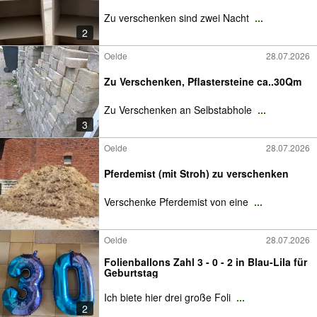
Zu verschenken sind zwei Nacht
...
2
Oelde
28.07.2026
Zu Verschenken, Pflastersteine ca..30Qm
Zu Verschenken an Selbstabhole
...
3
Oelde
28.07.2026
Pferdemist (mit Stroh) zu verschenken
Verschenke Pferdemist von eine
...
Oelde
28.07.2026
Folienballons Zahl 3 - 0 - 2 in Blau-Lila für
Geburtstag
Ich biete hier drei große Foli
...
2