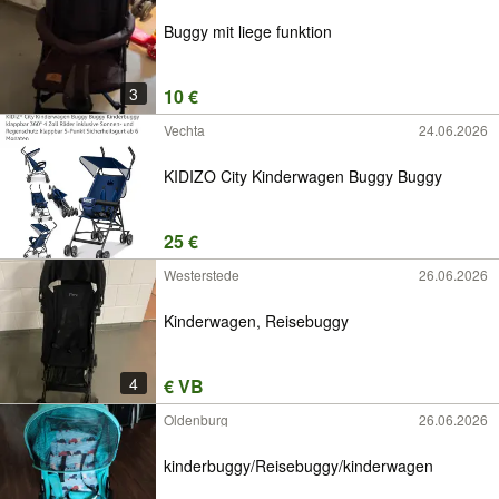
Buggy mit liege funktion
3
10 €
Vechta
24.06.2026
KIDIZO City Kinderwagen Buggy Buggy
25 €
Westerstede
26.06.2026
Kinderwagen, Reisebuggy
4
€ VB
Oldenburg
26.06.2026
kinderbuggy/Reisebuggy/kinderwagen