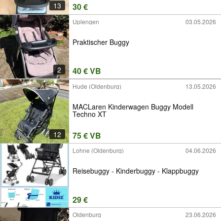
13
30 €
Uplengen
03.05.2026
Praktischer Buggy
2
40 € VB
Hude (Oldenburg)
13.05.2026
MACLaren Kinderwagen Buggy Modell
Techno XT
12
75 € VB
Lohne (Oldenburg)
04.06.2026
Reisebuggy - Kinderbuggy - Klappbuggy
29 €
Oldenburg
23.06.2026