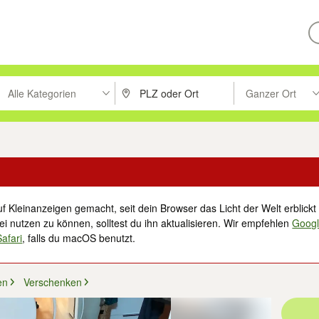
Alle Kategorien
Ganzer Ort
ken um zu suchen, oder Vorschläge mit den Pfeiltasten nach oben/unt
PLZ oder Ort eingeben. Eingabetaste drücke
Suche im Umkreis 
f Kleinanzeigen gemacht, seit dein Browser das Licht der Welt erblickt 
i nutzen zu können, solltest du ihn aktualisieren. Wir empfehlen
Goog
Safari
, falls du macOS benutzt.
en
Verschenken