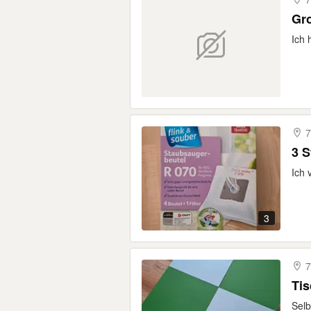
Gro
Ich 
7
3 S
Ich 
3
7
Ti
Selb