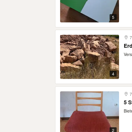
5
7
Erd
Vers
4
7
5 S
Biet
2