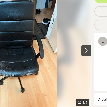
E
Anzei
1
/5