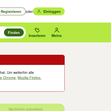
Registrieren
oder
Einloggen
Finden
en durchsuchen und mit Eingabetaste auswählen.
n um zu suchen, oder Vorschläge mit den Pfeiltasten nach oben/unten
des gewählten Orts oder PLZ.
Inserieren
Meins
hat. Um weiterhin alle
le Chrome
,
Mozilla Firefox
,
Nachricht schreiben