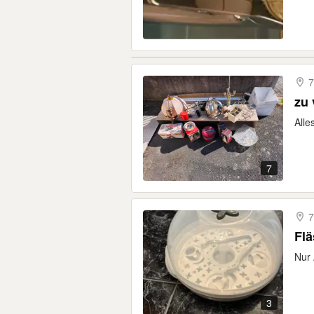
7
zu
Alle
7
7
Flä
Nur
3