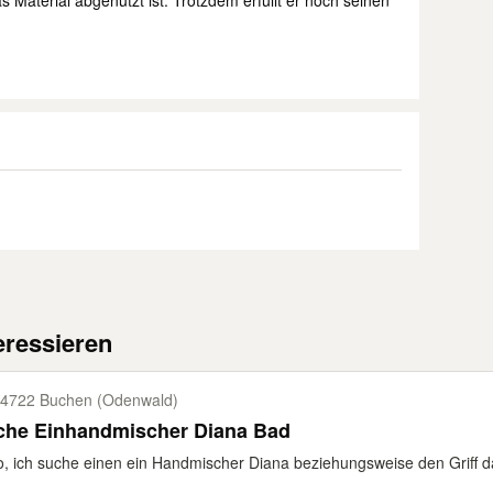
 Material abgenutzt ist. Trotzdem erfüllt er noch seinen
eressieren
4722 Buchen (Odenwald)
che Einhandmischer Diana Bad
o, ich suche einen ein Handmischer Diana beziehungsweise den Griff da