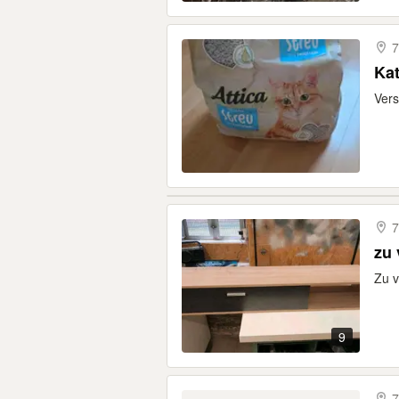
7
Ka
Vers
7
zu
Zu v
9
7