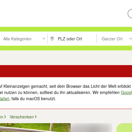
Alle Kategorien
Ganzer Ort
ken um zu suchen, oder Vorschläge mit den Pfeiltasten nach oben/unt
PLZ oder Ort eingeben. Eingabetaste drücke
Suche im Umkreis 
f Kleinanzeigen gemacht, seit dein Browser das Licht der Welt erblickt 
i nutzen zu können, solltest du ihn aktualisieren. Wir empfehlen
Goog
Safari
, falls du macOS benutzt.
en
Verschenken