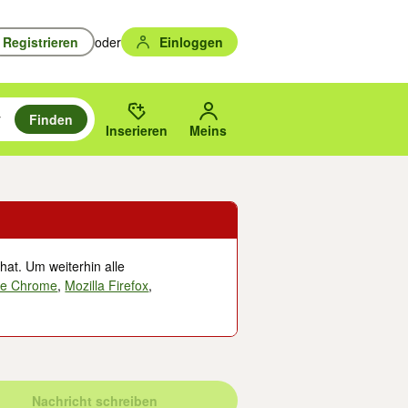
Registrieren
oder
Einloggen
Finden
en durchsuchen und mit Eingabetaste auswählen.
n um zu suchen, oder Vorschläge mit den Pfeiltasten nach oben/unten
des gewählten Orts oder PLZ.
Inserieren
Meins
hat. Um weiterhin alle
le Chrome
,
Mozilla Firefox
,
Nachricht schreiben