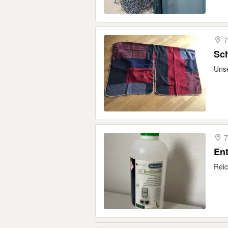
7
Sc
Unse
7
Ent
Reic