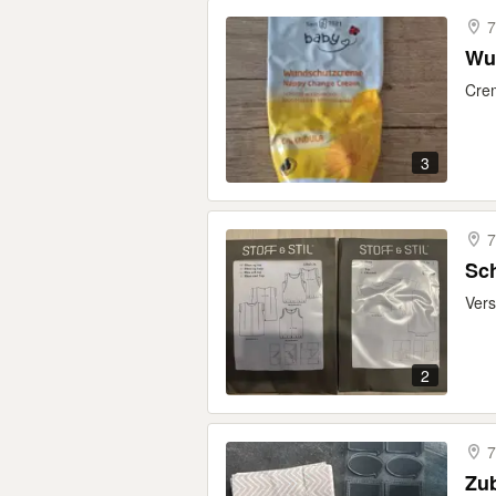
7
Wun
Crem
3
7
Sch
Vers
2
7
Zu