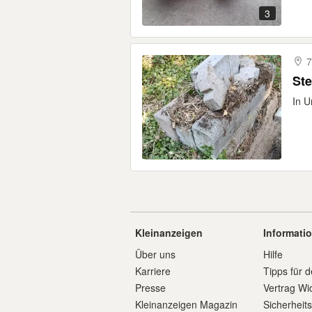
3
7
Ste
In U
Kleinanzeigen
Informati
Über uns
Hilfe
Karriere
Tipps für d
Presse
Vertrag Wi
Kleinanzeigen Magazin
Sicherheit