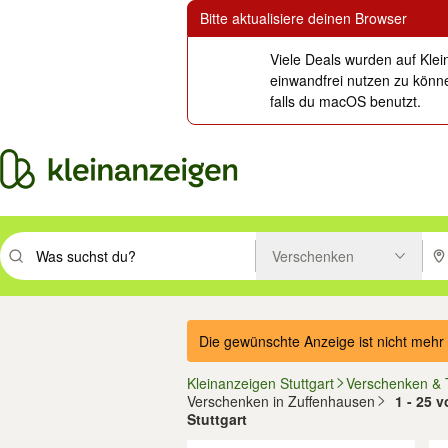
Bitte aktualisiere deinen Browser
Viele Deals wurden auf Klei
einwandfrei nutzen zu könne
falls du macOS benutzt.
Verschenken
Suchbegriff eingeben. Eingabetaste drücken um zu suchen, oder Vorsc
PLZ
Die gewünschte Anzeige ist nicht mehr 
Kleinanzeigen Stuttgart
Verschenken &
Verschenken in Zuffenhausen
1 - 25 
Stuttgart