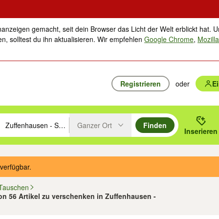
nanzeigen gemacht, seit dein Browser das Licht der Welt erblickt hat. U
n, solltest du ihn aktualisieren. Wir empfehlen
Google Chrome
,
Mozilla
Registrieren
oder
E
Ganzer Ort
Finden
hläge mit den Pfeiltasten nach oben/unten durchsuchen und mit Einga
 oder Ort eingeben. Eingabetaste drücken um zu suchen, oder Vorschl
Inserieren
Suche im Umkreis des gewählten Orts oder PLZ
verfügbar.
 Tauschen
von 56 Artikel zu verschenken in Zuffenhausen -