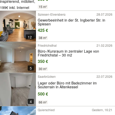
15 m²
Spiesen-Elversberg
28.07.2026
Gewerbeeinheit in der St. Ingberter Str. in
Spiesen
425 €
12
38 m²
Friedrichsthal
21.02.2026
Büro-/Kursraum in zentraler Lage von
Friedrichstal – 30 m2
350 €
5
30 m²
Saarbrücken
22.07.2026
Lager oder Büro mit Badezimmer im
Souterrain in Altenkessel
500 €
4
66 m²
Quierschied
Gestern, 16:21