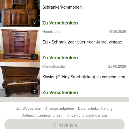
Schränke/Kommoden
8
Zu Verschenken
Neunkirchen
19.06.2026
Eilt - Schrank 20er 30er 40er Jahre, vintage
8
Zu Verschenken
Mandelbachtal
25.06.2026
Klavier (E. Ney Saarbrücken) zu verschenken
7
Zu Verschenken
Zur Webversion
Anzeige aufgeben
Datenschutzerklärung
Datenschutzeinstellungen
Kinder- und Jugendschutz
Barrierefreiheitserklärung
Sicherheitslücken melden
Nachricht
Nutzungsbedingungen
Beliebte Suchen
Anzeigen Übersicht