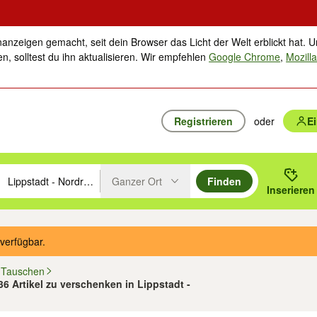
nanzeigen gemacht, seit dein Browser das Licht der Welt erblickt hat. U
n, solltest du ihn aktualisieren. Wir empfehlen
Google Chrome
,
Mozilla
Registrieren
oder
E
Ganzer Ort
Finden
hläge mit den Pfeiltasten nach oben/unten durchsuchen und mit Einga
 oder Ort eingeben. Eingabetaste drücken um zu suchen, oder Vorschl
Inserieren
Suche im Umkreis des gewählten Orts oder PLZ
verfügbar.
 Tauschen
36 Artikel zu verschenken in Lippstadt -