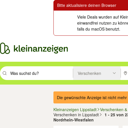
Bitte aktualisiere deinen Browser
Viele Deals wurden auf Klei
einwandfrei nutzen zu könne
falls du macOS benutzt.
Verschenken
Suchbegriff eingeben. Eingabetaste drücken um zu suchen, oder Vorsc
PLZ
Die gewünschte Anzeige ist nicht mehr 
Kleinanzeigen Lippstadt
Verschenken &
Verschenken in Lippstadt
1 - 25 von 2
Nordrhein-Westfalen