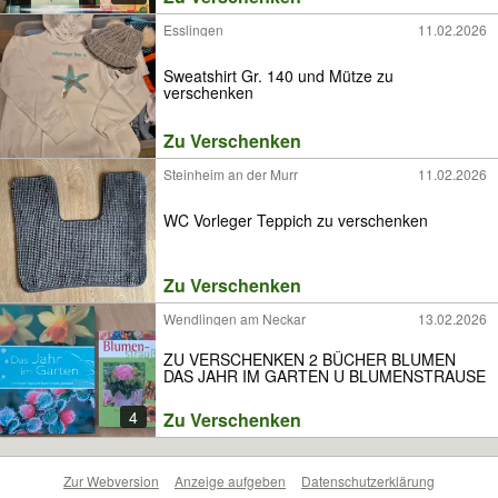
Esslingen
11.02.2026
Sweatshirt Gr. 140 und Mütze zu
verschenken
Zu Verschenken
Steinheim an der Murr
11.02.2026
WC Vorleger Teppich zu verschenken
Zu Verschenken
Wendlingen am Neckar
13.02.2026
ZU VERSCHENKEN 2 BÜCHER BLUMEN
DAS JAHR IM GARTEN U BLUMENSTRAUSE
4
Zu Verschenken
Zur Webversion
Anzeige aufgeben
Datenschutzerklärung