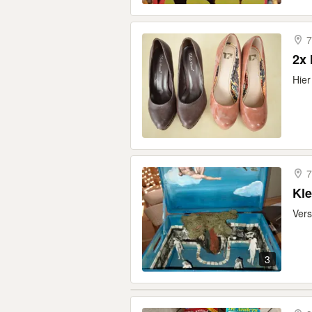
7
2x 
Hier
7
Kle
Vers
3