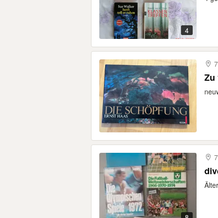
4
7
Zu 
neuw
7
div
Älte
8