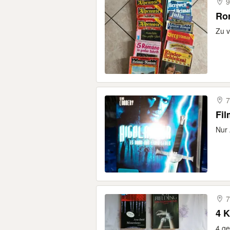
9
Ro
Zu v
7
Fil
Nur
7
4 
4 ge