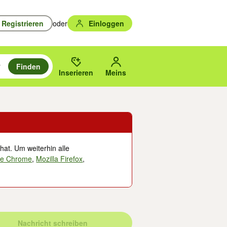
Registrieren
oder
Einloggen
Finden
en durchsuchen und mit Eingabetaste auswählen.
n um zu suchen, oder Vorschläge mit den Pfeiltasten nach oben/unten
des gewählten Orts oder PLZ.
Inserieren
Meins
hat. Um weiterhin alle
le Chrome
,
Mozilla Firefox
,
Nachricht schreiben