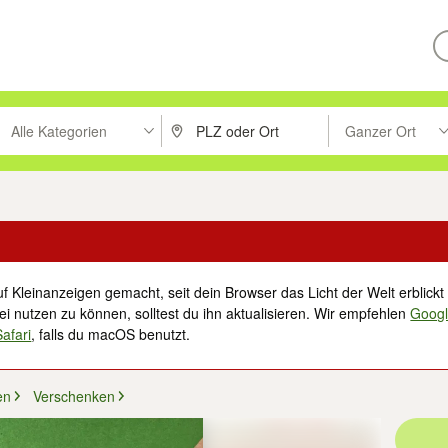
Alle Kategorien
Ganzer Ort
ken um zu suchen, oder Vorschläge mit den Pfeiltasten nach oben/unt
PLZ oder Ort eingeben. Eingabetaste drücke
Suche im Umkreis 
f Kleinanzeigen gemacht, seit dein Browser das Licht der Welt erblickt 
i nutzen zu können, solltest du ihn aktualisieren. Wir empfehlen
Goog
Safari
, falls du macOS benutzt.
en
Verschenken