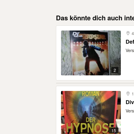
Das könnte dich auch int
4
Def
Vers
2
1
Vers
15