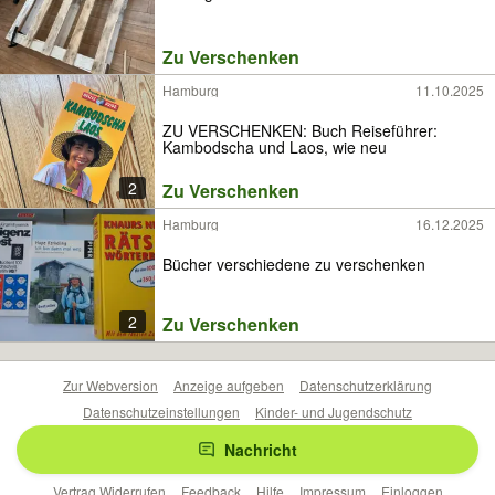
Zu Verschenken
Hamburg
11.10.2025
ZU VERSCHENKEN: Buch Reiseführer:
Kambodscha und Laos, wie neu
2
Zu Verschenken
Hamburg
16.12.2025
Bücher verschiedene zu verschenken
2
Zu Verschenken
Zur Webversion
Anzeige aufgeben
Datenschutzerklärung
Datenschutzeinstellungen
Kinder- und Jugendschutz
Barrierefreiheitserklärung
Sicherheitslücken melden
Nachricht
Nutzungsbedingungen
Beliebte Suchen
Anzeigen Übersicht
Vertrag Widerrufen
Feedback
Hilfe
Impressum
Einloggen